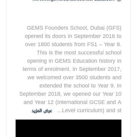
GEMS Founders School, Dubai (GFS)
opened its doors in September 2016 to
over 1800 students from FS1 – Year 8.
This is the most successful school
opening in GEMS Education history in
terms of enrolment. In September 2017,
we welcomed over 3500 students and
extended the school to Year 9. In
September 2018, we opened our Year 10
and Year 12 (International GCSE and A
...
Level curriculum) and st
عرض المزيد